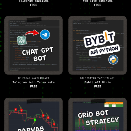
Telegram Yazılımı
Web Site Tasarımı
FREE
FREE
TELEGRAM YAZILIMLARI
BILGISAYAR YAZILIMLARI
Telegram için Yapay zeka
Bybit API Giriş
FREE
FREE