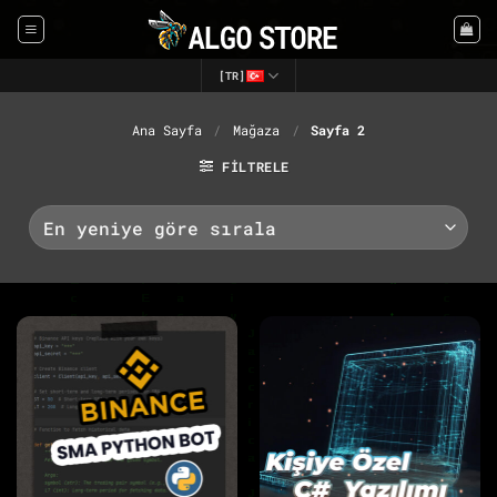
İçeriğe
atla
[TR]
Ana Sayfa
/
Mağaza
/
Sayfa 2
FILTRELE