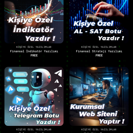
KIŞIYE ÖZEL YAZILIMLAR
KIŞIYE ÖZEL YAZILIMLAR
Finansal İndikatör Yazılımı
Finansal Strateji Yazılımı
FREE
FREE
KIŞIYE ÖZEL YAZILIMLAR
KIŞIYE ÖZEL YAZILIMLAR