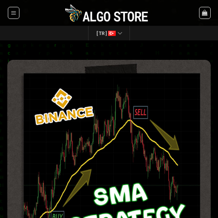
İçeriğe
atla
[TR]