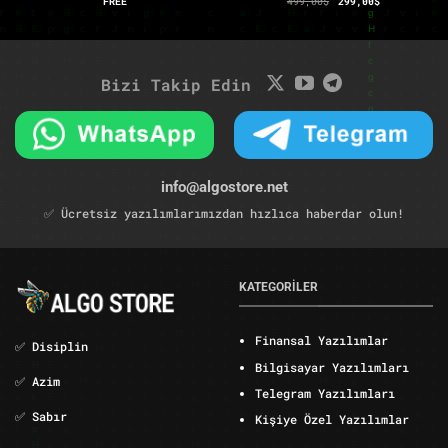
FREE
499,00
$
299,00
$
fiyat:
andaki
499,00$.
fiyat:
299,00$.
Bizi Takip Edin
info@algostore.net
✅ Ücretsiz yazılımlarımızdan hızlıca haberdar olun!
KATEGORİLER
Finansal Yazılımlar
✅ Disiplin
Bilgisayar Yazılımları
✅ Azim
Telegram Yazılımları
✅ Sabır
Kişiye Özel Yazılımlar