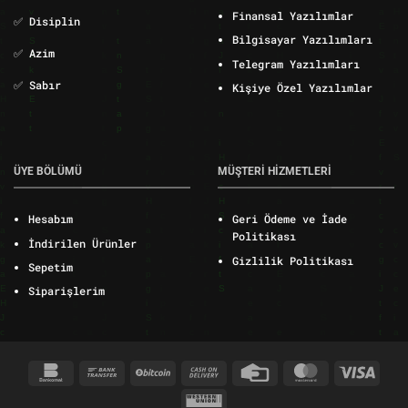
Finansal Yazılımlar
✅ Disiplin
Bilgisayar Yazılımları
✅ Azim
Telegram Yazılımları
✅ Sabır
Kişiye Özel Yazılımlar
ÜYE BÖLÜMÜ
MÜŞTERİ HİZMETLERİ
Hesabım
Geri Ödeme ve İade
Politikası
İndirilen Ürünler
Gizlilik Politikası
Sepetim
Siparişlerim
Bankomat
Bank
BitCoin
Cash
Credit
MasterCard
Visa
Transfer
On
Card
Western
Delivery