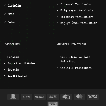
Finansal Yazılımlar
✅ Disiplin
Bilgisayar Yazılımları
✅ Azim
Telegram Yazılımları
✅ Sabır
Kişiye Özel Yazılımlar
ÜYE BÖLÜMÜ
MÜŞTERİ HİZMETLERİ
Hesabım
Geri Ödeme ve İade
Politikası
İndirilen Ürünler
Gizlilik Politikası
Sepetim
Siparişlerim
Bankomat
Bank
BitCoin
Cash
Credit
MasterCard
Visa
Transfer
On
Card
Western
Delivery