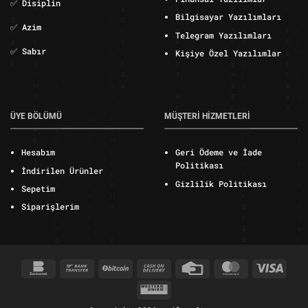
✅ Disiplin
Bilgisayar Yazılımları
✅ Azim
Telegram Yazılımları
✅ Sabır
Kişiye Özel Yazılımlar
ÜYE BÖLÜMÜ
MÜŞTERİ HİZMETLERİ
Hesabım
Geri Ödeme ve İade
Politikası
İndirilen Ürünler
Gizlilik Politikası
Sepetim
Siparişlerim
Bankomat
Bank
BitCoin
Cash
Credit
MasterCard
Visa
Transfer
On
Card
Western
Delivery
Union