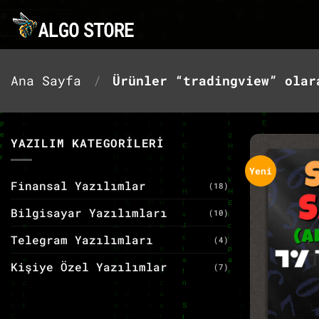
İçeriğe
atla
Ana Sayfa
/
Ürünler “tradingview” olar
YAZILIM KATEGORİLERİ
Yeni
Finansal Yazılımlar
(18)
Bilgisayar Yazılımları
(10)
Telegram Yazılımları
(4)
Kişiye Özel Yazılımlar
(7)