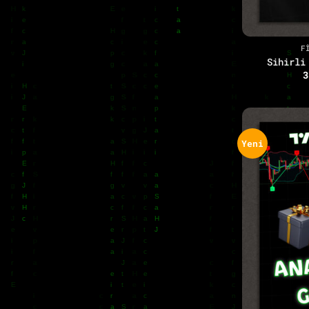
+
F
Sihirli
3
Yeni