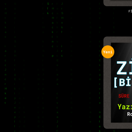
+
F
Yeni
+