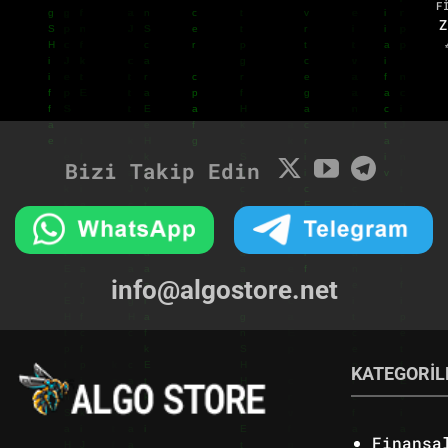
F
Z
Bizi Takip Edin
info@algostore.net
KATEGORİL
Finansa