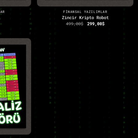
+
LAR
FINANSAL YAZILIMLAR
Zincir Kripto Robot
Orijinal
Şu
499,00
$
299,00
$
fiyat:
andaki
499,00$.
fiyat:
299,00$.