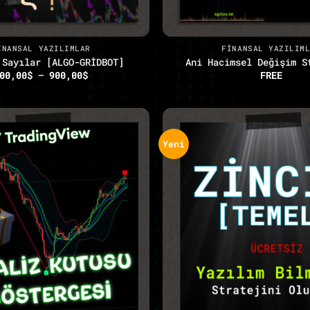
+
INANSAL YAZILIMLAR
FINANSAL YAZILIM
 Sayılar [ALGO-GRİDBOT]
Ani Hacimsel Değişim S
Fiyat
00,00
$
–
900,00
$
FREE
aralığı:
300,00$
-
900,00$
Yeni