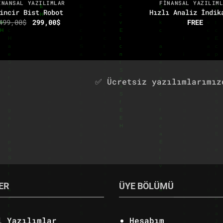
INANSAL YAZILIMLAR
FINANSAL YAZILIM
incir Bist Robot
Hızlı Analiz İndik
Orijinal
Şu
499,00
$
299,00
$
FREE
fiyat:
andaki
499,00$.
fiyat:
299,00$.
✅ Ücretsiz yazılımlarımız
ER
ÜYE BÖLÜMÜ
l Yazılımlar
Hesabım