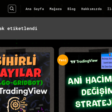
Ana Sayfa
Mağaza
Blog
Hakkımızda
İl
ak etiketlendi
Yeni