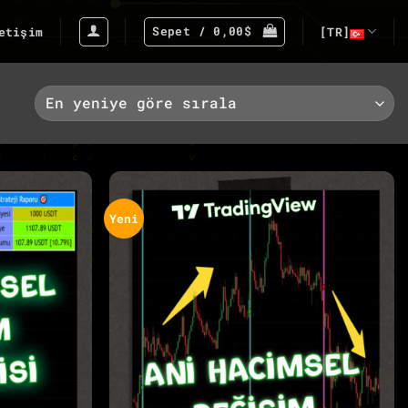
Sepet /
0,00
$
etişim
[TR]
Yeni