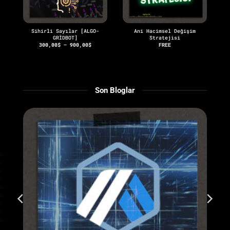
Sihirli Sayılar [ALGO-
Ani Hacimsel Değişim
GRİDBOT]
Stratejisi
aki
Fiyat
300,00
$
–
900,00
$
FREE
at:
aralığı:
,00$.
300,00$
-
900,00$
Son Bloglar