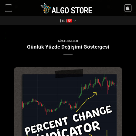
İçeriğe
atla
[TR]
GÖSTERGELER
Günlük Yüzde Değişimi Göstergesi