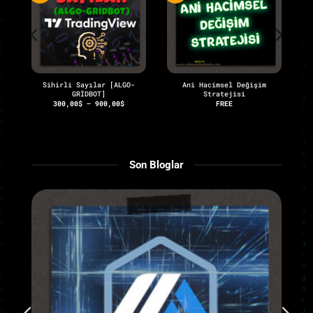
Sihirli Sayılar [ALGO-
Ani Hacimsel Değişim
GRİDBOT]
Stratejisi
aki
Fiyat
300,00
$
–
900,00
$
FREE
at:
aralığı:
,00$.
300,00$
-
900,00$
Son Bloglar